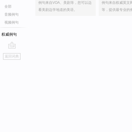
例句来自VOA、美剧等，您可以边
例句来自权威英文
全部
看美剧边学地道的美语。
等，提供最专业的
音频例句
视频例句
权威例句
go
返回词典
top