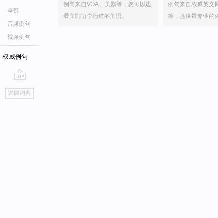
例句来自VOA、美剧等，您可以边
例句来自权威英文
全部
看美剧边学地道的美语。
等，提供最专业的
音频例句
视频例句
权威例句
go
返回词典
top