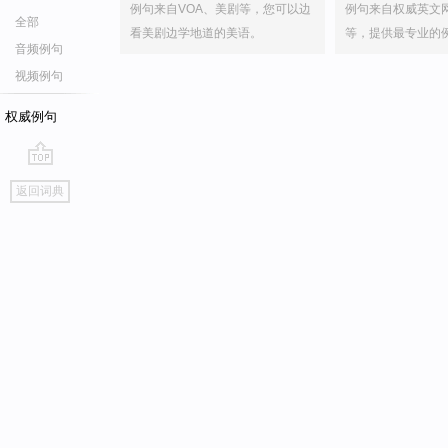
例句来自VOA、美剧等，您可以边
例句来自权威英文
全部
看美剧边学地道的美语。
等，提供最专业的
音频例句
视频例句
权威例句
go
返回词典
top