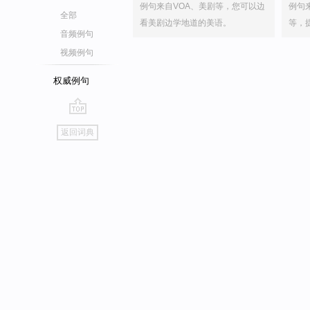
例句来自VOA、美剧等，您可以边
例句
全部
看美剧边学地道的美语。
等，
音频例句
视频例句
权威例句
go
返回词典
top