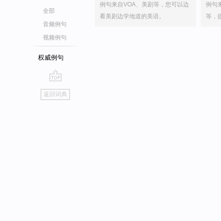
例句来自VOA、美剧等，您可以边
例句
全部
看美剧边学地道的美语。
等，
音频例句
视频例句
权威例句
go
返回词典
top