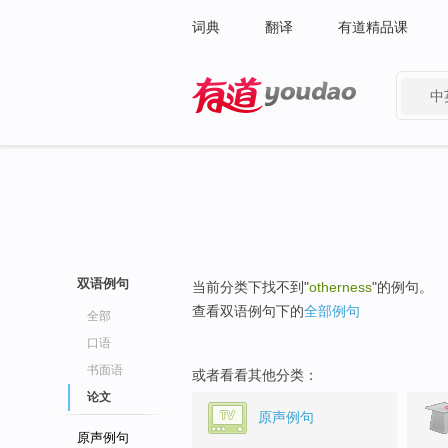
词典
翻译
有道精品课
中
有道 - 网易旗下搜索
双语例句
当前分类下找不到"
otherness
"的例句。
查看双语例句下的
全部例句
全部
口语
书面语
或者看看其他分类：
论文
原声例句
原声例句