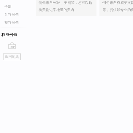
例句来自VOA、美剧等，您可以边
例句来自权威英文
全部
看美剧边学地道的美语。
等，提供最专业的
音频例句
视频例句
权威例句
go
返回词典
top