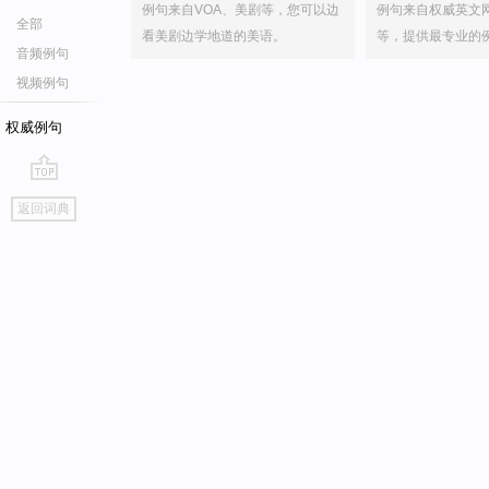
例句来自VOA、美剧等，您可以边
例句来自权威英文
全部
看美剧边学地道的美语。
等，提供最专业的
音频例句
视频例句
权威例句
go
返回词典
top