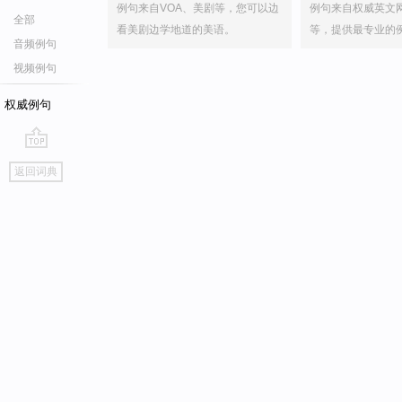
例句来自VOA、美剧等，您可以边
例句来自权威英文
全部
看美剧边学地道的美语。
等，提供最专业的
音频例句
视频例句
权威例句
go
返回词典
top