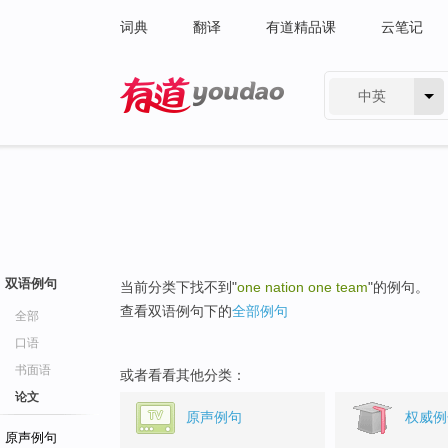
词典
翻译
有道精品课
云笔记
中英
有道 - 网易旗下搜索
双语例句
当前分类下找不到"
one nation one team
"的例句。
查看双语例句下的
全部例句
全部
口语
书面语
或者看看其他分类：
论文
原声例句
权威例
原声例句