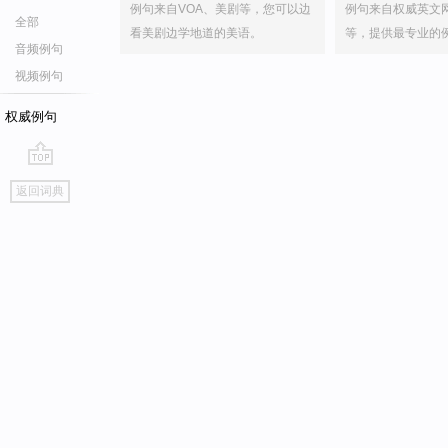
例句来自VOA、美剧等，您可以边
例句来自权威英文
全部
看美剧边学地道的美语。
等，提供最专业的
音频例句
视频例句
权威例句
go
返回词典
top