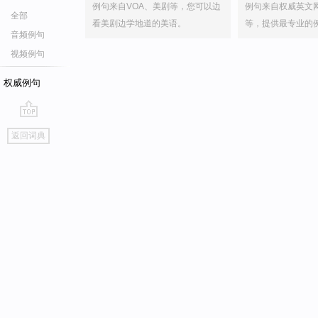
例句来自VOA、美剧等，您可以边
例句来自权威英文
全部
看美剧边学地道的美语。
等，提供最专业的
音频例句
视频例句
权威例句
go
返回词典
top