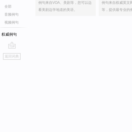
例句来自VOA、美剧等，您可以边
例句来自权威英文
全部
看美剧边学地道的美语。
等，提供最专业的
音频例句
视频例句
权威例句
go
返回词典
top