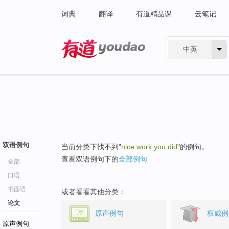
词典
翻译
有道精品课
云笔记
中英
有道 - 网易旗下搜索
双语例句
当前分类下找不到"
nice work you did
"的例句。
查看双语例句下的
全部例句
全部
口语
书面语
或者看看其他分类：
论文
原声例句
权威例
原声例句