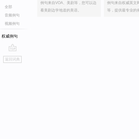
例句来自VOA、美剧等，您可以边
例句来自权威英文
全部
看美剧边学地道的美语。
等，提供最专业的
音频例句
视频例句
权威例句
go
返回词典
top