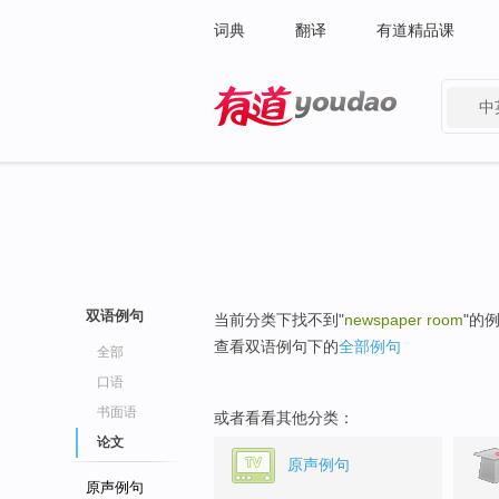
词典
翻译
有道精品课
中
有道 - 网易旗下搜索
双语例句
当前分类下找不到"
newspaper room
"的
查看双语例句下的
全部例句
全部
口语
书面语
或者看看其他分类：
论文
原声例句
原声例句