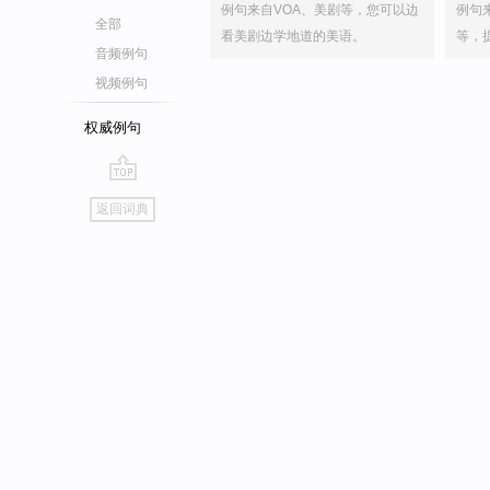
例句来自VOA、美剧等，您可以边
例句
全部
看美剧边学地道的美语。
等，
音频例句
视频例句
权威例句
go
返回词典
top