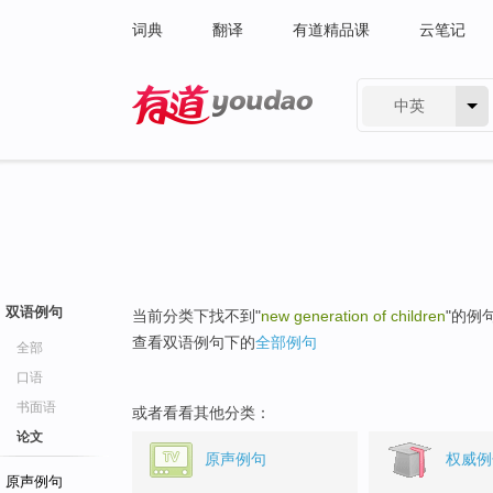
词典
翻译
有道精品课
云笔记
中英
有道 - 网易旗下搜索
双语例句
当前分类下找不到"
new generation of children
"的例
查看双语例句下的
全部例句
全部
口语
书面语
或者看看其他分类：
论文
原声例句
权威例
原声例句