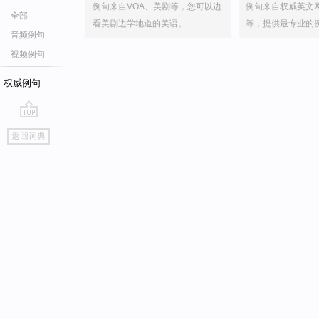
例句来自VOA、美剧等，您可以边
例句来自权威英文
全部
看美剧边学地道的美语。
等，提供最专业的
音频例句
视频例句
权威例句
go
返回词典
top