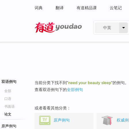
词典
翻译
有道精品课
云笔记
中英
有道 - 网易旗下搜索
双语例句
当前分类下找不到"
need your beauty sleep
"的例句。
查看双语例句下的
全部例句
全部
口语
书面语
或者看看其他分类：
论文
原声例句
权威例
原声例句