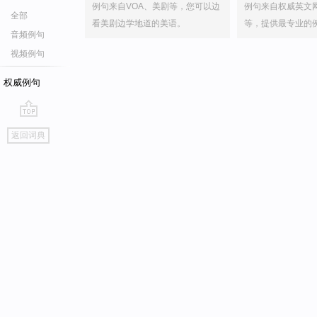
例句来自VOA、美剧等，您可以边
例句来自权威英文
全部
看美剧边学地道的美语。
等，提供最专业的
音频例句
视频例句
权威例句
go
返回词典
top