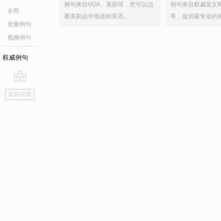
例句来自VOA、美剧等，您可以边
例句来自权威英文
全部
看美剧边学地道的美语。
等，提供最专业的
音频例句
视频例句
权威例句
go
返回词典
top