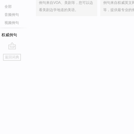
例句来自VOA、美剧等，您可以边
例句来自权威英文
全部
看美剧边学地道的美语。
等，提供最专业的
音频例句
视频例句
权威例句
go
返回词典
top