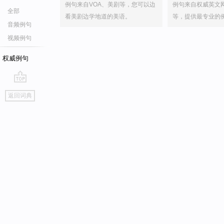
例句来自VOA、美剧等，您可以边
例句来自权威英文
全部
看美剧边学地道的美语。
等，提供最专业的
音频例句
视频例句
权威例句
go
返回词典
top