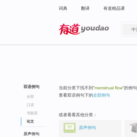
词典
翻译
有道精品课
中
有道 - 网易旗下搜索
双语例句
当前分类下找不到"
menstrual flow
"的例
查看双语例句下的
全部例句
全部
口语
书面语
或者看看其他分类：
论文
原声例句
原声例句