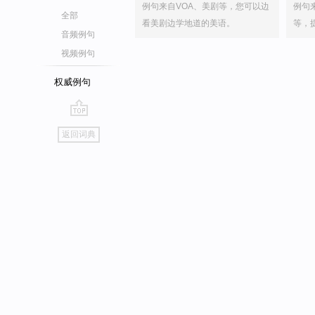
例句来自VOA、美剧等，您可以边
例句
全部
看美剧边学地道的美语。
等，
音频例句
视频例句
权威例句
go
返回词典
top