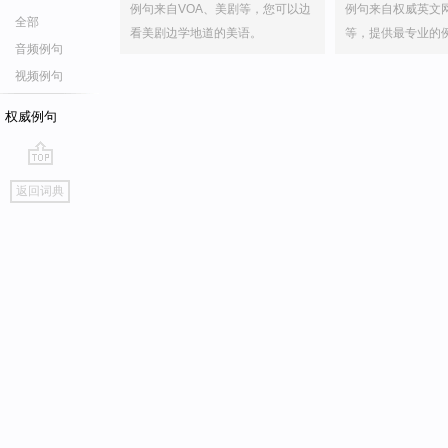
例句来自VOA、美剧等，您可以边
例句来自权威英文
全部
看美剧边学地道的美语。
等，提供最专业的
音频例句
视频例句
权威例句
go
返回词典
top