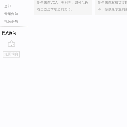
例句来自VOA、美剧等，您可以边
例句来自权威英文
全部
看美剧边学地道的美语。
等，提供最专业的
音频例句
视频例句
权威例句
go
返回词典
top