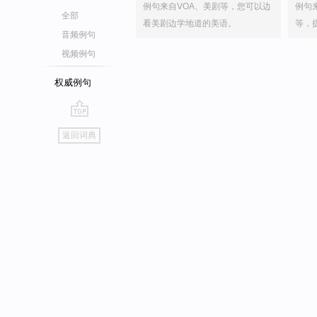
例句来自VOA、美剧等，您可以边
例句
全部
看美剧边学地道的美语。
等，
音频例句
视频例句
权威例句
go
返回词典
top