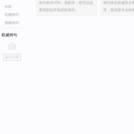
例句来自VOA、美剧等，您可以边
例句来自权威英文
全部
看美剧边学地道的美语。
等，提供最专业的
音频例句
视频例句
权威例句
go
返回词典
top