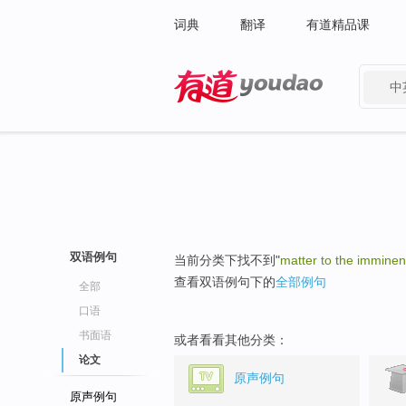
词典
翻译
有道精品课
中
有道 - 网易旗下搜索
双语例句
当前分类下找不到"
matter to the imminen
查看双语例句下的
全部例句
全部
口语
书面语
或者看看其他分类：
论文
原声例句
原声例句