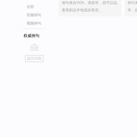
例句来自VOA、美剧等，您可以边
例句
全部
看美剧边学地道的美语。
等，
音频例句
视频例句
权威例句
go
返回词典
top