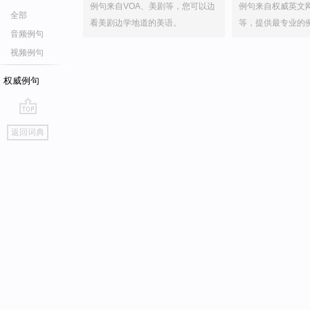
例句来自VOA、美剧等，您可以边
例句来自权威英文
全部
看美剧边学地道的美语。
等，提供最专业的
音频例句
视频例句
权威例句
go
返回词典
top