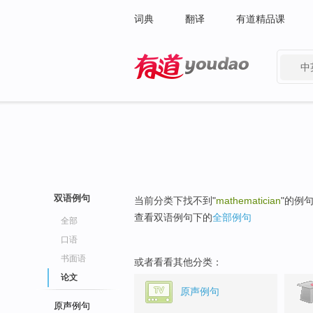
词典
翻译
有道精品课
中
有道 - 网易旗下搜索
双语例句
当前分类下找不到"
mathematician
"的例
查看双语例句下的
全部例句
全部
口语
书面语
或者看看其他分类：
论文
原声例句
原声例句