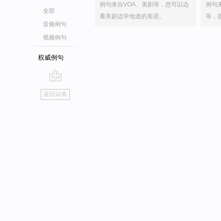
例句来自VOA、美剧等，您可以边
例句
全部
看美剧边学地道的美语。
等，
音频例句
视频例句
权威例句
go
返回词典
top