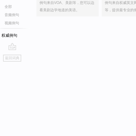
例句来自VOA、美剧等，您可以边
例句来自权威英文
全部
看美剧边学地道的美语。
等，提供最专业的
音频例句
视频例句
权威例句
go
返回词典
top