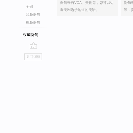
例句来自VOA、美剧等，您可以边
例句
全部
看美剧边学地道的美语。
等，
音频例句
视频例句
权威例句
go
返回词典
top