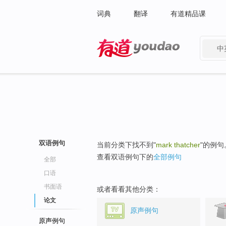
词典
翻译
有道精品课
中
有道 - 网易旗下搜索
双语例句
当前分类下找不到"
mark thatcher
"的例句
查看双语例句下的
全部例句
全部
口语
书面语
或者看看其他分类：
论文
原声例句
原声例句