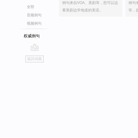
例句来自VOA、美剧等，您可以边
例句
全部
看美剧边学地道的美语。
等，
音频例句
视频例句
权威例句
go
返回词典
top