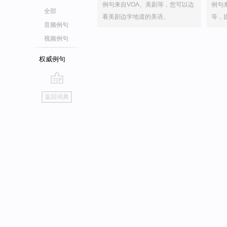
例句来自VOA、美剧等，您可以边
例句
全部
看美剧边学地道的美语。
等，
音频例句
视频例句
权威例句
go
返回词典
top