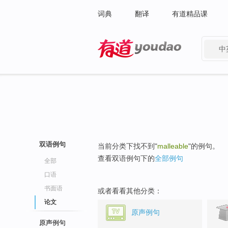
词典
翻译
有道精品课
中
有道 - 网易旗下搜索
双语例句
当前分类下找不到"
malleable
"的例句。
查看双语例句下的
全部例句
全部
口语
书面语
或者看看其他分类：
论文
原声例句
原声例句