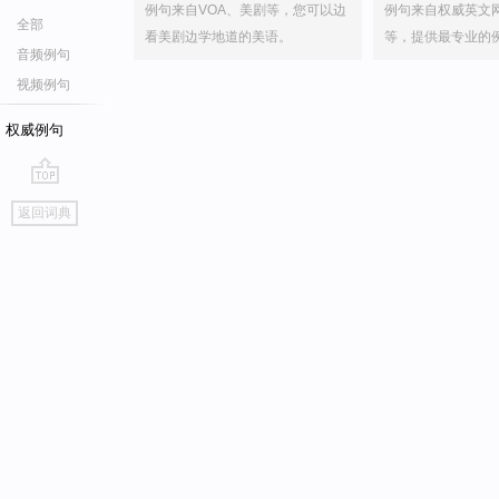
例句来自VOA、美剧等，您可以边
例句来自权威英文
全部
看美剧边学地道的美语。
等，提供最专业的
音频例句
视频例句
权威例句
go
返回词典
top