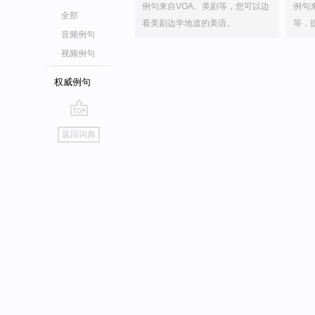
例句来自VOA、美剧等，您可以边
例句
全部
看美剧边学地道的美语。
等，
音频例句
视频例句
权威例句
go
返回词典
top