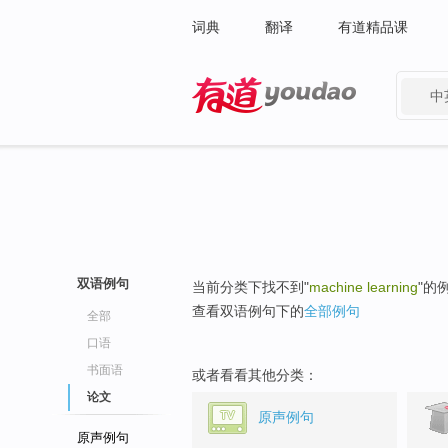
词典
翻译
有道精品课
中
有道 - 网易旗下搜索
双语例句
当前分类下找不到"
machine learning
"的
查看双语例句下的
全部例句
全部
口语
书面语
或者看看其他分类：
论文
原声例句
原声例句