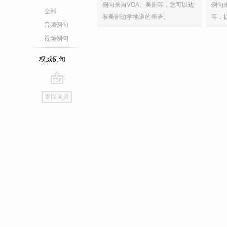
例句来自VOA、美剧等，您可以边
例句
全部
看美剧边学地道的美语。
等，
音频例句
视频例句
权威例句
go
返回词典
top