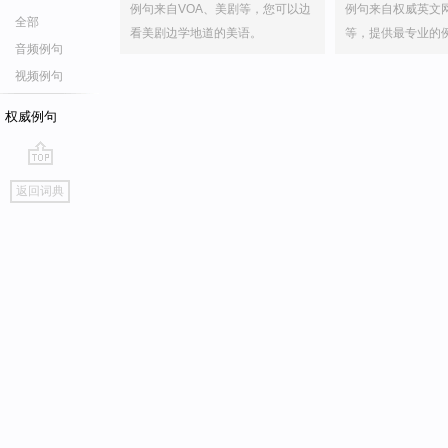
例句来自VOA、美剧等，您可以边
例句来自权威英文
全部
看美剧边学地道的美语。
等，提供最专业的
音频例句
视频例句
权威例句
go
返回词典
top