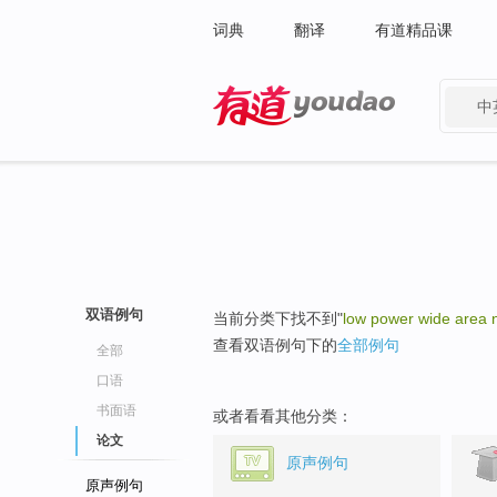
词典
翻译
有道精品课
中
有道 - 网易旗下搜索
双语例句
当前分类下找不到"
low power wide area 
查看双语例句下的
全部例句
全部
口语
书面语
或者看看其他分类：
论文
原声例句
原声例句