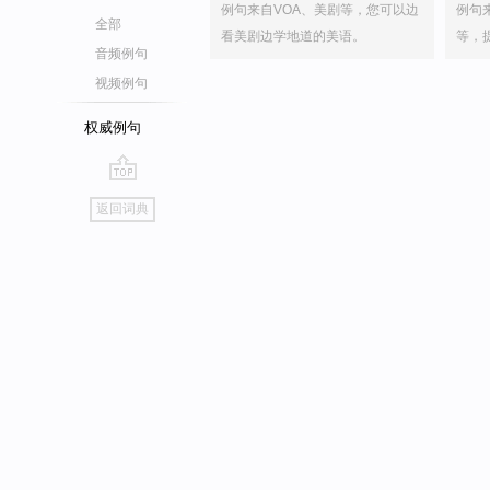
例句来自VOA、美剧等，您可以边
例句
全部
看美剧边学地道的美语。
等，
音频例句
视频例句
权威例句
go
返回词典
top