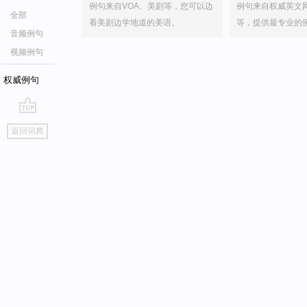
例句来自VOA、美剧等，您可以边
例句来自权威英文
全部
看美剧边学地道的美语。
等，提供最专业的
音频例句
视频例句
权威例句
go
返回词典
top