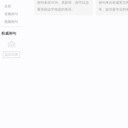
例句来自VOA、美剧等，您可以边
例句来自权威英文
全部
看美剧边学地道的美语。
等，提供最专业的
音频例句
视频例句
权威例句
go
返回词典
top