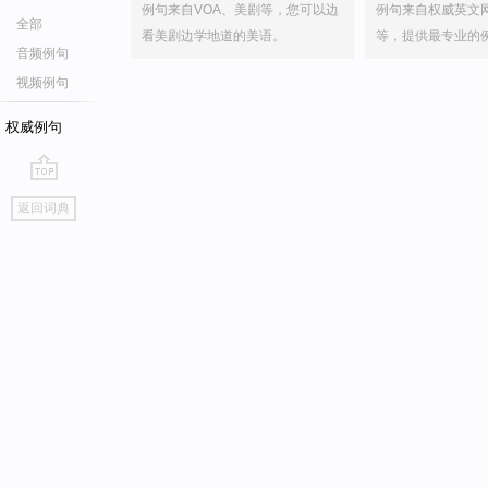
例句来自VOA、美剧等，您可以边
例句来自权威英文
全部
看美剧边学地道的美语。
等，提供最专业的
音频例句
视频例句
权威例句
go
返回词典
top