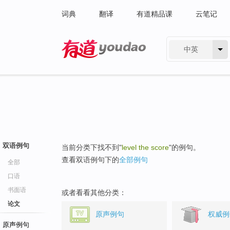
词典
翻译
有道精品课
云笔记
中英
有道 - 网易旗下搜索
双语例句
当前分类下找不到"
level the score
"的例句。
查看双语例句下的
全部例句
全部
口语
书面语
或者看看其他分类：
论文
原声例句
权威例
原声例句