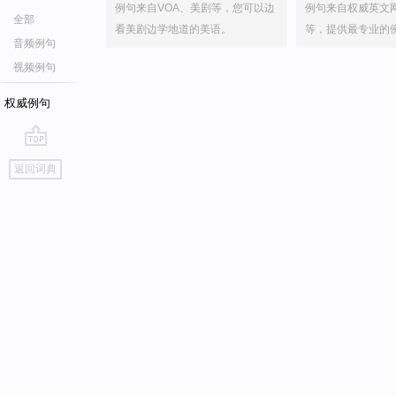
例句来自VOA、美剧等，您可以边
例句来自权威英文
全部
看美剧边学地道的美语。
等，提供最专业的
音频例句
视频例句
权威例句
go
返回词典
top