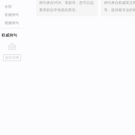
例句来自VOA、美剧等，您可以边
例句来自权威英文
全部
看美剧边学地道的美语。
等，提供最专业的
音频例句
视频例句
权威例句
go
返回词典
top