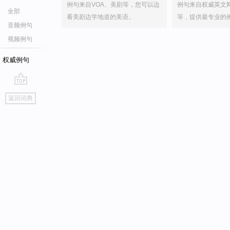
例句来自VOA、美剧等，您可以边
例句来自权威英文
全部
看美剧边学地道的美语。
等，提供最专业的
音频例句
视频例句
权威例句
go
返回词典
top