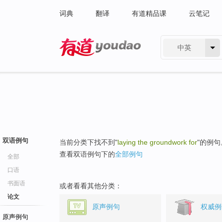
词典
翻译
有道精品课
云笔记
中英
有道 - 网易旗下搜索
双语例句
当前分类下找不到"
laying the groundwork for
"的例句
查看双语例句下的
全部例句
全部
口语
书面语
或者看看其他分类：
论文
原声例句
权威例
原声例句