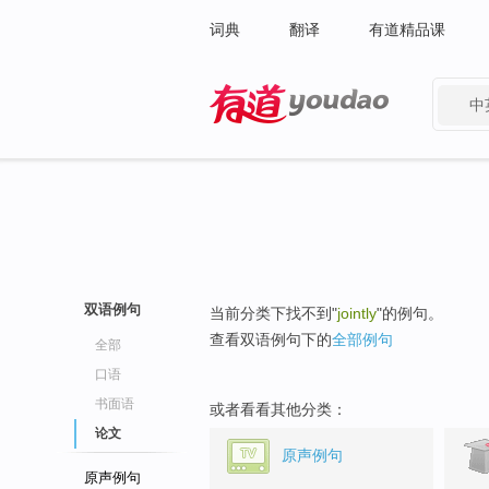
词典
翻译
有道精品课
中
有道 - 网易旗下搜索
双语例句
当前分类下找不到"
jointly
"的例句。
查看双语例句下的
全部例句
全部
口语
书面语
或者看看其他分类：
论文
原声例句
原声例句