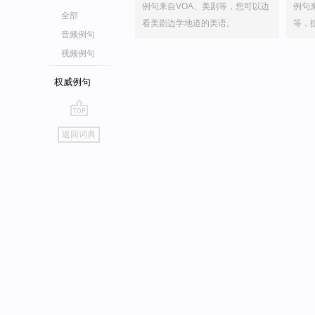
例句来自VOA、美剧等，您可以边
例句
全部
看美剧边学地道的美语。
等，
音频例句
视频例句
权威例句
go
返回词典
top