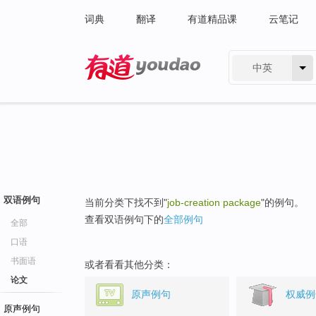
词典
翻译
有道精品课
云笔记
中英
有道 - 网易旗下搜索
双语例句
当前分类下找不到"
job-creation package
"的例句。
查看双语例句下的
全部例句
全部
口语
书面语
或者看看其他分类：
论文
原声例句
权威例
原声例句