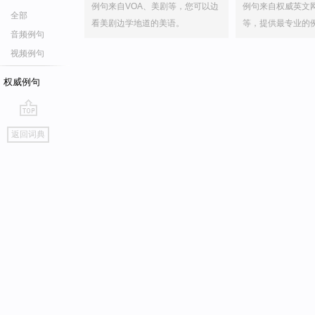
例句来自VOA、美剧等，您可以边
例句来自权威英文
全部
看美剧边学地道的美语。
等，提供最专业的
音频例句
视频例句
权威例句
go
返回词典
top