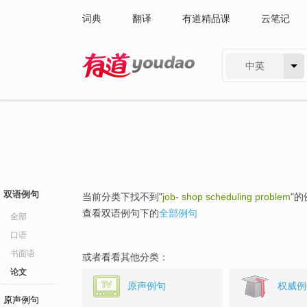
词典
翻译
有道精品课
云笔记
中英
有道 - 网易旗下搜索
双语例句
当前分类下找不到"
job- shop scheduling problem
"
查看双语例句下的
全部例句
全部
口语
书面语
或者看看其他分类：
论文
原声例句
权威例
原声例句