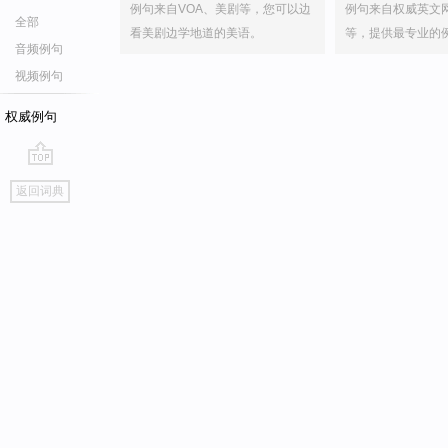
例句来自VOA、美剧等，您可以边
例句来自权威英文
全部
看美剧边学地道的美语。
等，提供最专业的
音频例句
视频例句
权威例句
go
返回词典
top