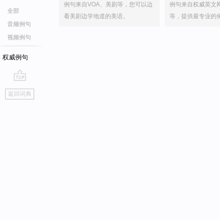
例句来自VOA、美剧等，您可以边
例句来自权威英文
全部
看美剧边学地道的美语。
等，提供最专业的
音频例句
视频例句
权威例句
go
返回词典
top