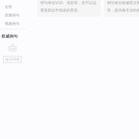
例句来自VOA、美剧等，您可以边
例句来自权威英文
全部
看美剧边学地道的美语。
等，提供最专业的
音频例句
视频例句
权威例句
go
返回词典
top