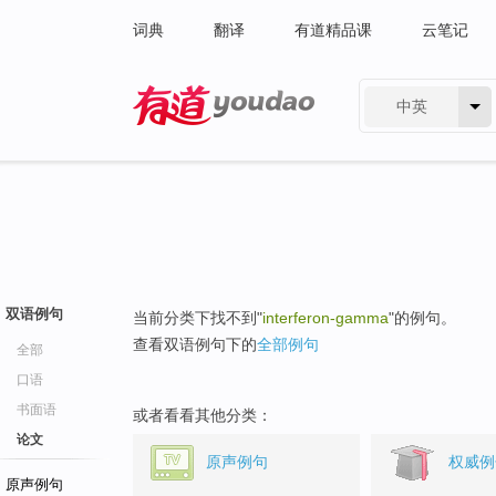
词典
翻译
有道精品课
云笔记
中英
有道 - 网易旗下搜索
双语例句
当前分类下找不到"
interferon-gamma
"的例句。
查看双语例句下的
全部例句
全部
口语
书面语
或者看看其他分类：
论文
原声例句
权威例
原声例句