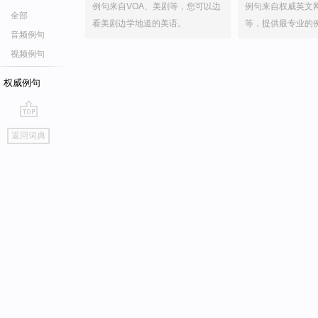
例句来自VOA、美剧等，您可以边
例句来自权威英文
全部
看美剧边学地道的美语。
等，提供最专业的
音频例句
视频例句
权威例句
go
返回词典
top