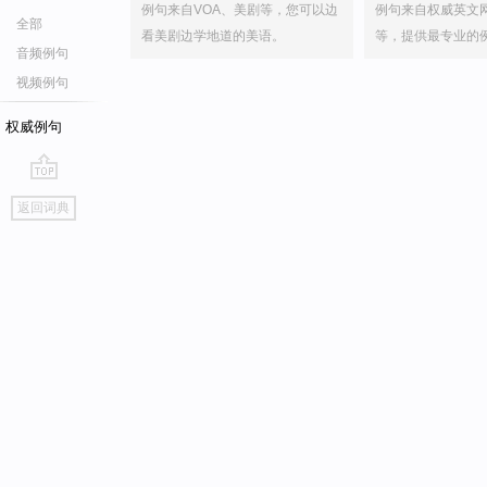
例句来自VOA、美剧等，您可以边
例句来自权威英文
全部
看美剧边学地道的美语。
等，提供最专业的
音频例句
视频例句
权威例句
go
返回词典
top