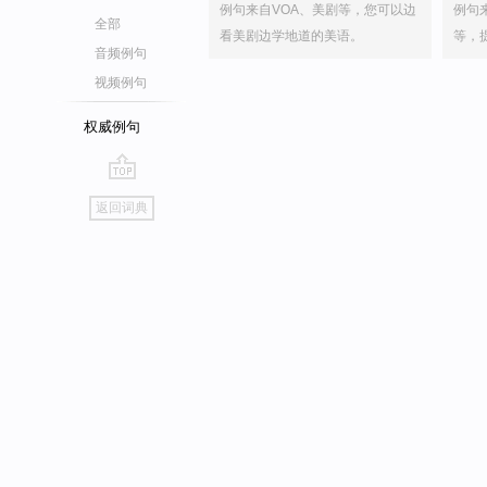
例句来自VOA、美剧等，您可以边
例句
全部
看美剧边学地道的美语。
等，
音频例句
视频例句
权威例句
go
返回词典
top