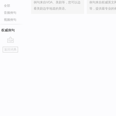
例句来自VOA、美剧等，您可以边
例句来自权威英文
全部
看美剧边学地道的美语。
等，提供最专业的
音频例句
视频例句
权威例句
go
返回词典
top